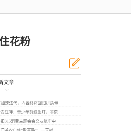
粘住花粉
新文章
AI加速迭代，内容终将回归拼质量
新安江畔：青少年剪纸鱼灯，非遗
紧扣315消费主题会会交友筑牢中
祁门茶农自修“致富路”：一天铺