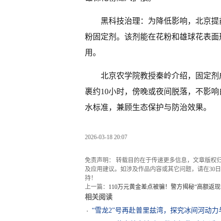
黑科技治理：为降低影响，北京提
粉固定剂。该剂能在花粉和雄球花表面
用。
北京农学院教授秦岭介绍，固定剂
裹约10小时，傍晚或夜间脱落，不影
水标准，兼顾生态保护与防治效果。
2026-03-18 20:07
免责声明： 转载目的在于传递更多信息，文章版权
及应用建议。如涉及作品内容或其它问题，请在30日内
持！
上一篇：
110万元黄金差点被骗！警方揭秘“高额返现
相关阅读
“雪龙2”号再赴普里兹湾，探究冰间河动