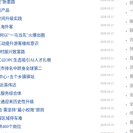
2026-03-18
现”新套路
2026-03-17
类产品
2026-03-17
空间升级实践
2026-03-17
引海外客
2026-03-17
区何以“一马当先”火爆出圈
2026-03-17
互动提升游客维权意识
2026-03-17
乡村振兴致富路
2026-03-17
以OPC生态吸引AI人才扎根
总
2026-03-17
城市排名中跻身全球第二
2026-03-17
散中心+五个乡镇驿站
2026-03-17
逼近英伟达
2026-03-17
民服务综合体
2026-03-17
共交通迎来历史性升级
2026-03-15
险 需坚持“最小权限”原则
2026-03-15
缓解区域停车难
2026-03-15
460个岗位
预