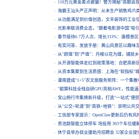
110万元黄金差点被骗！警方揭秘“高额返
海霸王汕头严正声明：从未生产销售鸡爪
从功能满足到价值创造，文丰装饰的工业
光影串联消费业态，“跟着电影游中国”吸
春节接待6.7万人次、增长333%：唐模景
有奖问答、发放手册：黄山风景区以趣味
从“颜值”到“产值”：丹棱以花为媒，铺就
从开源智能体走红到政策落地：合肥高新区
从资本集聚到生活质感：上海在“软指标”
灌南建成“1+5”农文旅服务矩阵：一个集
”砺算科技全栈自研GPU亮相AWE，性能
宝山杨行市集焕新升级，打造“一站式”便
从“公交+轮渡”到“高铁+地铁”：崇明公
工信部专家提示：OpenClaw更新后仍有风
贵池路智能立体停车 场投用 303个车位
休宁县举办就业援助月招聘会 32家企业提供