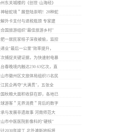
扬州东关城楼的《创世·山海经》
＂神秘蛇境＂展登陆崇明！28种蛇
破解外卡支付与退税瓶颈 专家建
联合国旅游组织“最佳旅游乡村”
合肥一居民家桔子深夜被偷，监控
快递业“最后一公里”效率提升，
首次捕捉关键证据，为快速射电暴
台春晚境内触达230.63亿次，直
黄山市徽州区文旅体局组织15名民
浙江民企再夺“大满贯”，五张全
全国秋粮大面积收获在即，各地已
全球游客＂无界消费＂背后的数字
传承与发展非遗故事 河南师范大
黄山市中医医院影像科的“硬核”
计2030年竣工 北外滩新地标将