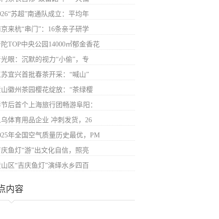
026“苏超”南通队成立：平均年
南京来杭“串门”：16条亲子研学
陀TOP中央公园14000㎡郁金香花
青光眼：沉默的视力“小偷”，专
江苏宜兴首批春茶开采：“喊山”
黄山徽州茶园樱花绽放：“茶绿樱
春节后首个上海旅行团畅游阜阳：
义乌体育用品企业 冲刺发货，26
025年全国空气质量历史最优，PM
吉庆鱼灯“游”出文化自信，照亮
黄山区“吉庆鱼灯”演绎水乡四百
点内容