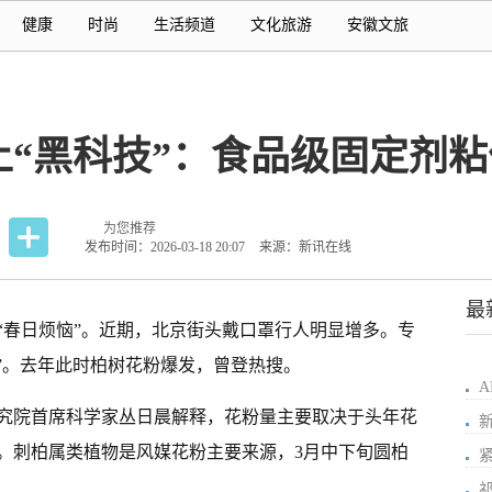
健康
时尚
生活频道
文化旅游
安徽文旅
“黑科技”：食品级固定剂
为您推荐
发布时间：2026-03-18 20:07
来源：新讯在线
最
“春日烦恼”。近期，北京街头戴口罩行人明显增多。专
”。去年此时柏树花粉爆发，曾登热搜。
究院首席科学家丛日晨解释，花粉量主要取决于头年花
。刺柏属类植物是风媒花粉主要来源，3月中下旬圆柏