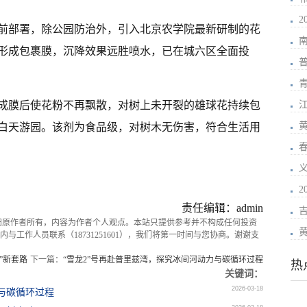
2
前部署，除公园防治外，引入北京农学院最新研制的花
形成包裹膜，沉降效果远胜喷水，已在城六区全面投
普
成膜后使花粉不再飘散，对树上未开裂的雄球花持续包
响白天游园。该剂为食品级，对树木无伤害，符合生活用
2
责任编辑：admin
归原作者所有，内容为作者个人观点。本站只提供参考并不构成任何投资
与工作人员联系（18731251601），我们将第一时间与您协商。谢谢支
”新套路
下一篇：
“雪龙2”号再赴普里兹湾，探究冰间河动力与碳循环过程
热
关键词：
2026-03-18
力与碳循环过程