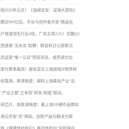
定档2026年元旦！《海绵宝宝：深海大冒险》
规模近900亿后，平台与创作者共答“精品化
用户增速领先行业4倍，广告主增21%！优酷Q3
在西递看“玉米龙”起舞：黟县秋日让游客沉
北京这家“唯一认证”西班牙店，成西语文化
玩家付费率最高！报告显示上海游戏IP跨界转
静安策源，奉贤制造：解码上海美妆产业“总
“产业之都”之争到“研发-制造”联动，
自研芯片、极致清晰度！看上海XR硬件品牌如
上海元宇宙“风”再起，创新产品与解决方案
新版《健康体检指引》推动体检向“风险导向