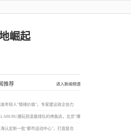
高地崛起
闻推荐
进入新闻频道
瞄准年轻人“情绪价值”，专家建议政企协力
从LABUBU潮玩到凌晨排队的烤鱼店，北京“爆
上海认定新一批“都市运动中心”，打造复合