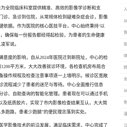
是为全院临床科室提供精准、高效的影像学诊断和支
门诊、急诊到住院，从常规体检到疑难杂症会诊，影像
键依据。作为医院的核心医技平台，中心始终秉持‘以
念，确保每一份报告都经得起检验，为患者的生命健康
人凌军说。
意度的影响，自从2024年医院迁到新院址，中心的检
到1200平方米，大大改善就诊环境，各检查机房布局合
备操作规程及检查注意事项逐一上墙明示。候诊区宽敞
诊流程减少了患者的迷茫与等待。中心全面推行信息
分诊、自助查询的智能化管理。患者现在可以通过手机
子以及纸质胶片，实现了市内影像检查结果互认，大大简
息多跑路，患者少跑腿”的便民理念落到实处。
医学影像技术的前沿发展，满足临床需求，中心完成了