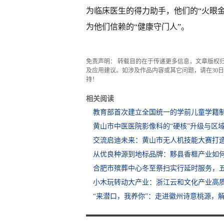
为临床医生的得力助手，他们的“火眼
为他们信赖的“健康守门人”。
免责声明： 转载目的在于传递更多信息，文章版权
及应用建议。如涉及作品内容或其它问题，请在30日内
持！
相关阅读
教育部首次建立全国统一的学前儿童学籍制
黄山市中医医院影像科的“硬核”升级与区
交流启迪未来：黄山市无人机技能大赛打造
从优良种源到地标品牌：黟县香榧产业如
合肥市殡葬中心冬至祭扫实行延时服务，
小木玩转动大产业：浙江云和文化产业高
“来潜口，我养你”：走进徽州诗意桃源，