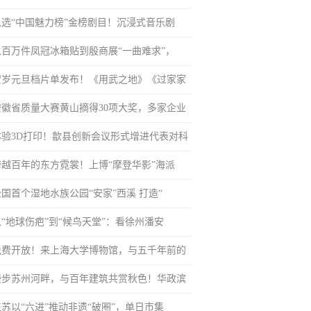
入选“中国魅力榜”金榜剧目！沉浸式音乐剧
从百万件凤冠冰箱贴到殷商展“一曲难求”，
贺岁元旦档片单发布！《用武之地》《过家家
安徽省质量大赛黄山摘得30项大奖，多家企业
体验3D打印！歙县创新会议形式增进代表对科
跨越百年的东方霓裳！上博“摩登华影”海派
全国首个湿地水族公园“安家”西溪 打造“
从“地球伤疤”到“候鸟天堂”：看徐州潘安
免费开放！来上海大学博物馆，与五千年前的
漫步苏州河畔，与百年建筑共赏秋色！华政滨
江苏以“六进”推动非遗“破圈”，单日市集