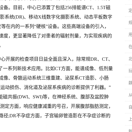
。目前，中心已添置了包括256排能谱CT、1.5T磁
摄影系统(DR)、移动X线数字化摄影系统、动态平板数字
仪等在内的一系列“硬核”设备。这些高端设备的引入，
速度，更显著降低了对患者的辐射剂量，为实现疾病的
。
中心开展的检查项目日益全面且深入，除常规DR、CT、
了一系列新技术应用。比如CT方面，能谱成像、低剂量
管成像、骨骼运动系统三维重建、泌尿系CT造影、小肠
、运动损伤、消化道及泌尿系疾病的诊断提供了利器。”
从
磁共振(DWI、SWI)等，在神经系统、腹部及盆腔肿
度测定方面，响应健康减重的号召，开展腹部脂肪测定，
路径;DR不孕症方面，子宫输卵管造影在不孕症诊断的