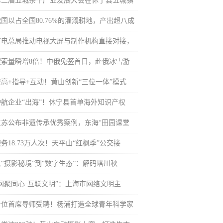
第二届五城茶干产业发展大会在休宁县五城镇
我国以占全国80.76%的灌溉耕地，产出超八成
广电总局推动电视大屏与制作机构直接对接，
搜索量瞬增8倍！中俄免签首日，赴俄冰雪游
登高+指导+互动！黄山创新“三位一体”模式
护航企业“出海”！休宁县首单海外知识产权
江苏公布非遗传承优秀案例，东海“田园课堂
务18.73万人次！天平山“红枫季”公交接
从“摄影秘境”到“数字生态”：解码塔川秋
“网聚同心·互联文明”：上海市网络文明主
十位首席导师受聘！杨浦打造全球青年科学家