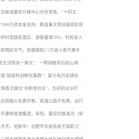
从包装减量到分拨中心光伏发电，“十四五”
获7800万资本金支持，黟县重大项目融资实现
石桥村道路拓宽后，游客量增50%，村民收入
抢抓晴好天气，安徽宿松2.5万亩小麦开展冬
“给生活照进一束光”：一颗胡柚背后的山海
打造“超级科创孵化集群”：复兴岛为全球创
上海首次提出“创新型社区”，为初创企业打
元旦假期火车票开售，高速公路不免费，出行
携手康辉旅游集团，阜阳、霍邱共推淮河（安
展才艺、迎新年！合肥市文旅系统干部职工“