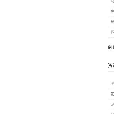
商
资
从