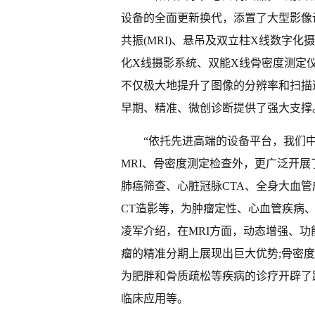
设备的全面更新换代，添置了大型影像设备
共振(MRI)、悬吊及双立柱X线数字化
化X线摄影系统、双能X线骨密度测定
不仅极大地提升了图像的分辨率和扫描
早期、精准、微创诊断提供了强大支撑
“依托先进高端的设备平台，我们
MRI、骨密度测定检查外，更广泛开展
肺癌筛查、心脏冠脉CTA、全身大血
CT造影等，为肿瘤定性、心血管疾病
凌军介绍，在MRI方面，动态增强、功能
瘤的精准分期上展现出巨大优势;骨密
为肥胖和骨质疏松等疾病的诊疗开辟了
临床应用等。