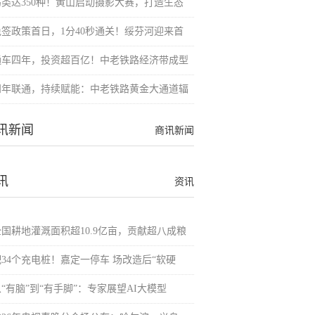
鸟类达350种！黄山启动摄影大赛，打造生态
免签政策首日，1分40秒通关！绥芬河迎来首
通车四年，投资超百亿！中老铁路经济带成型
四年联通，持续赋能：中老铁路黄金大通道辐
讯新闻
商讯新闻
讯
资讯
全国耕地灌溉面积超10.9亿亩，贡献超八成粮
配34个充电桩！嘉定一停车 场改造后“软硬
“有脑”到“有手脚”：专家展望AI大模型