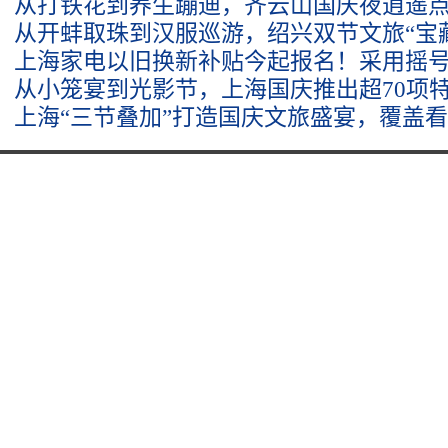
从打铁花到养生蹦迪，齐云山国庆夜逍遥
从开蚌取珠到汉服巡游，绍兴双节文旅“宝
上海家电以旧换新补贴今起报名！采用摇
从小笼宴到光影节，上海国庆推出超70项
上海“三节叠加”打造国庆文旅盛宴，覆盖