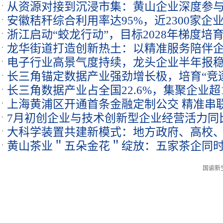
从资源对接到沉浸市集：黄山企业深度参
安徽秸秆综合利用率达95%，近2300家企业
浙江启动“蛟龙行动”，目标2028年梯度培育
龙华街道打造创新热土：以精准服务陪伴
业
电子行业高景气度持续，龙头企业半年报
长三角锚定数据产业强劲增长极，培育“竞
销售旺季
长三角数据产业占全国22.6%，集聚企业超
上海黄浦区开通首条金融定制公交 精准串
数据增长引擎
7月初创企业与技术创新型企业经营活力同比
大科学装置共建新模式：地方政府、高校、
24.9%
黄山茶业＂五朵金花＂绽放：五家茶企同
机时”
企业
国谕新