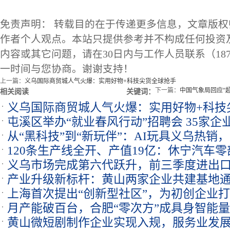
免责声明： 转载目的在于传递更多信息，文章版
作者个人观点。本站只提供参考并不构成任何投资
内容或其它问题，请在30日内与工作人员联系（1873
一时间与您协商。谢谢支持！
上一篇：
义乌国际商贸城人气火爆：实用好物+科技尖货全球抢手
下一篇：
中国气象局回应“
相关阅读
关键词：
义乌国际商贸城人气火爆：实用好物+科技
屯溪区举办“就业春风行动”招聘会 35家企
从“黑科技”到“新玩伴”：AI玩具义乌热销
120条生产线全开、产值19亿：休宁汽车
买单
义乌市场完成第六代跃升，前三季度进出口额
力赶订单
产业升级新标杆：黄山两家企业共建基地通
上海首次提出“创新型社区”，为初创企业打
月产能破百台，合肥“零次方”成具身智能
黄山微短剧制作企业实现入规，服务业发