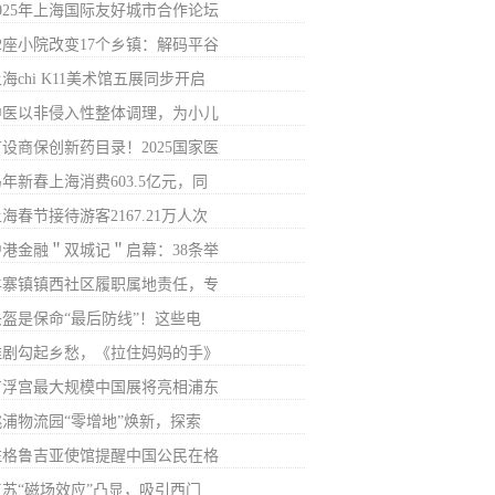
2025年上海国际友好城市合作论坛
32座小院改变17个乡镇：解码平谷
海chi K11美术馆五展同步开启
中医以非侵入性整体调理，为小儿
首设商保创新药目录！2025国家医
年新春上海消费603.5亿元，同
海春节接待游客2167.21万人次
沪港金融＂双城记＂启幕：38条举
羊寨镇镇西社区履职属地责任，专
头盔是保命“最后防线”！这些电
淮剧勾起乡愁，《拉住妈妈的手》
卢浮宫最大规模中国展将亮相浦东
桃浦物流园“零增地”焕新，探索
驻格鲁吉亚使馆提醒中国公民在格
江苏“磁场效应”凸显，吸引西门