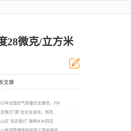
度28微克/立方米
新文章
025年全国空气质量历史最优，PM
吉庆鱼灯“游”出文化自信，照亮
黄山区“吉庆鱼灯”演绎水乡四百
黄山旅游管理学校斩获三项省级技