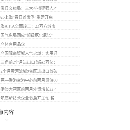
郎溪县文旅局：三大举措建强人才
026上海“春日首发季”重磅开启
海A.F.A全面竣工：23万方城市
中国气象局回应“超级厄尔尼诺”
义乌体育用品企
义乌国际商贸城人气火爆：实用好
长三角前2个月进出口首破3万亿：
前2个月黄河流域9省区进出口首破
东莞—香港空港中心前两月货值60
粤港澳大湾区前两月外贸增长22.4
合肥高新技术企业节后开工忙 智
点内容