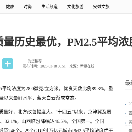
健康
时尚
生活频道
文化旅游
安徽文旅
质量历史最优，PM2.5平均浓
为您推荐
发布时间：2026-03-18 06:51
来源：新讯在线
最
5平均浓度为28.0微克/立方米，优良天数比例89.3%，重
记录以来最好水平，蓝天白云渐成常态。
2
质量好，北方改善幅度大。“十四五”以来，京津冀及周
%、32.1%，山西临汾降幅达46.5%，全国第一。全国
个增至246个。29个GDP过万亿元城市PM2.5平均浓度优于