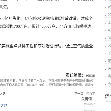
共进。
2
、3.6亿吨焦化、4.7亿吨水泥熟料超低排放改造，建成全
上
治理1700万户，累计4200万户，北方清洁取暖率达
。
组织实施重点减排工程和专项治理行动，促进空气质量全
责任编辑：admin
归原作者所有，内容为作者个人观点。本站只提供参考并不构成任何投资
与工作人员联系（18731251601），我们将第一时间与您协商。谢谢支
之路
下一篇：没有了
热
关键词：
2026-03-18
兴之路