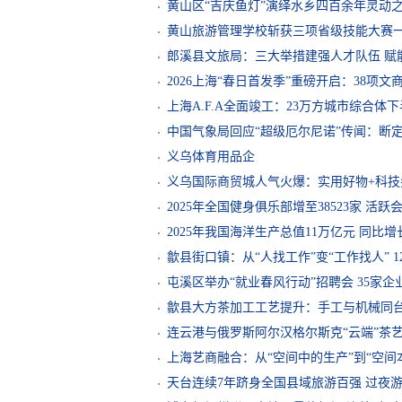
黄山区“吉庆鱼灯”演绎水乡四百余年灵动
黄山旅游管理学校斩获三项省级技能大赛
郎溪县文旅局：三大举措建强人才队伍 赋
2026上海“春日首发季”重磅开启：38项
上海A.F.A全面竣工：23万方城市综合体
中国气象局回应“超级厄尔尼诺”传闻：断
义乌体育用品企
义乌国际商贸城人气火爆：实用好物+科技
2025年全国健身俱乐部增至38523家 活跃
2025年我国海洋生产总值11万亿元 同比增长
歙县街口镇：从“人找工作”变“工作找人” 
屯溪区举办“就业春风行动”招聘会 35家企
歙县大方茶加工工艺提升：手工与机械同台
连云港与俄罗斯阿尔汉格尔斯克“云端”茶
上海艺商融合：从“空间中的生产”到“空间
天台连续7年跻身全国县域旅游百强 过夜游