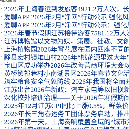
相关阅读
2026年上海春运到发旅客4921.2万人次
爱聊APP 2026年2月“净网”行动公示 强
爱聊APP 2026年2月“净网”行动公示：
2026年春节假期江苏接待游客7581.12
江苏博物馆以文物为媒，策展、社教、文
609.63亿元
上海植物园2026年宵花展在园内四座不同
黟县宏村镇雉山村2026年“桃花源里过大年
宝山区成功举办2026年改善营商环境大会
幕
黄桥镇祁巷村小南湖景区2026年春节文化
筑牢粮食安全气象防线 2026年我国将全
排练
江苏出台2026年新政：汽车家电等以旧换
查
深化校外培训治理——关于2026年寒假期
2025年12月江苏CPI同比上涨0.8%，鲜菜
2026年长三角春运务工团体票务启动，推出
2026年第一天，上海奏响覆盖全域的“城市