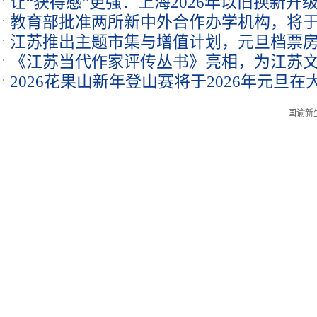
让“获得感”更强：上海2026年以旧换新
教育部批准两所新中外合作办学机构，将于2
范围
江苏推出主题市集与增值计划，元旦档票
《江苏当代作家评传丛书》亮相，为江苏
2026花果山新年登山赛将于2026年元旦
思考
开赛
国谕新