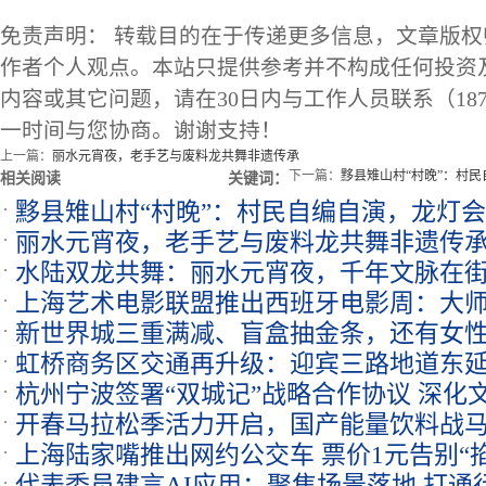
免责声明： 转载目的在于传递更多信息，文章版
作者个人观点。本站只提供参考并不构成任何投资
内容或其它问题，请在30日内与工作人员联系（1873
一时间与您协商。谢谢支持！
上一篇：
丽水元宵夜，老手艺与废料龙共舞非遗传承
下一篇：
黟县雉山村“村晚”：村
相关阅读
关键词：
黟县雉山村“村晚”：村民自编自演，龙灯
丽水元宵夜，老手艺与废料龙共舞非遗传
味
水陆双龙共舞：丽水元宵夜，千年文脉在街
上海艺术电影联盟推出西班牙电影周：大
新世界城三重满减、盲盒抽金条，还有女
虹桥商务区交通再升级：迎宾三路地道东
杭州宁波签署“双城记”战略合作协议 深化
环路
开春马拉松季活力开启，国产能量饮料战
上海陆家嘴推出网约公交车 票价1元告别“
度
代表委员建言AI应用：聚焦场景落地 打通