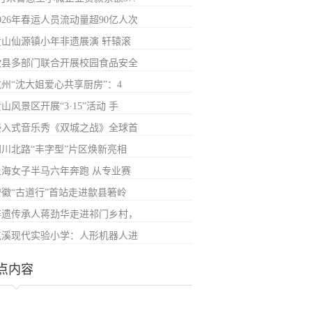
026年春运人员流动量超90亿人次
黄山仙源镇小年非遗展演 轩辕滚
歙县多部门联合开展校园食品安全
杭州“沈大姐爱心共享厨房”：4
山风景区开展“3·15”活动 手
浸入式音乐秀《双城之战》全球首
四川北路“丰字型”片区焕新亮相
上海女子半马六年奔跑 从专业赛
安徽“古道行”首站走进歙县箬岭
非遗传承人蒋劲华走进祁门乡村，
屯溪现代实验小学：人形机器人进
点内容