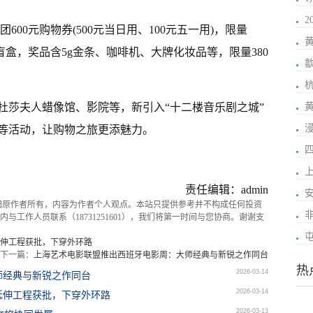
2
元团600元购物券(500元当日用、100元五一用)，限量
元可抽盲盒，奖品含5g金条、咖啡机、大牌化妆品等，限量380
杜莎夫人蜡像馆、影院等，新引入“十二楼音乐剧之城”
黄
等活动，让购物之旅更添魅力。
责任编辑：admin
归原作者所有，内容为作者个人观点。本站只提供参考并不构成任何投资
与工作人员联系（18731251601），我们将第一时间与您协商。谢谢支
伸工程获批，下穿外环路
下一篇：
上海艺术电影联盟推出西班牙电影周：大师经典与新锐之作同台
热
2026-03-14
师经典与新锐之作同台
2026-03-14
延伸工程获批，下穿外环路
2026-03-13