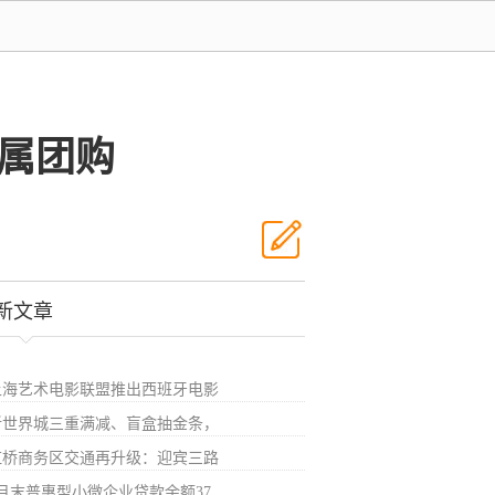
属团购
新文章
上海艺术电影联盟推出西班牙电影
新世界城三重满减、盲盒抽金条，
虹桥商务区交通再升级：迎宾三路
1月末普惠型小微企业贷款余额37.