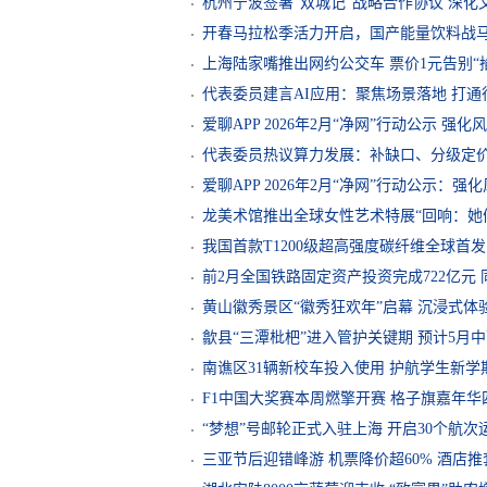
杭州宁波签署“双城记”战略合作协议 深化
开春马拉松季活力开启，国产能量饮料战
上海陆家嘴推出网约公交车 票价1元告别“
代表委员建言AI应用：聚焦场景落地 打通
爱聊APP 2026年2月“净网”行动公示 强
代表委员热议算力发展：补缺口、分级定
爱聊APP 2026年2月“净网”行动公示：
龙美术馆推出全球女性艺术特展“回响：她
我国首款T1200级超高强度碳纤维全球首
前2月全国铁路固定资产投资完成722亿元 同
黄山徽秀景区“徽秀狂欢年”启幕 沉浸式体
歙县“三潭枇杷”进入管护关键期 预计5月
南谯区31辆新校车投入使用 护航学生新学
F1中国大奖赛本周燃擎开赛 格子旗嘉年
“梦想”号邮轮正式入驻上海 开启30个航次
三亚节后迎错峰游 机票降价超60% 酒店