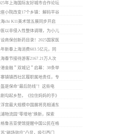
2025年上海国际友好城市合作论坛
32座小院改变17个乡镇：解码平谷
海chi K11美术馆五展同步开启
中医以非侵入性整体调理，为小儿
首设商保创新药目录！2025国家医
年新春上海消费603.5亿元，同
海春节接待游客2167.21万人次
沪港金融＂双城记＂启幕：38条举
羊寨镇镇西社区履职属地责任，专
头盔是保命“最后防线”！这些电
淮剧勾起乡愁，《拉住妈妈的手》
卢浮宫最大规模中国展将亮相浦东
桃浦物流园“零增地”焕新，探索
驻格鲁吉亚使馆提醒中国公民在格
江苏“磁场效应”凸显，吸引西门