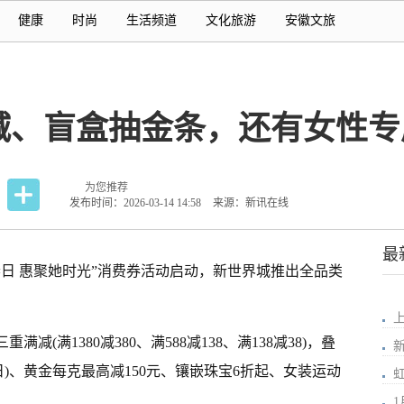
健康
时尚
生活频道
文化旅游
安徽文旅
减、盲盒抽金条，还有女性专
为您推荐
发布时间：2026-03-14 14:58
来源：新讯在线
最
春日 惠聚她时光”消费券活动启动，新世界城推出全品类
减(满1380减380、满588减138、满138减38)，叠
8日)、黄金每克最高减150元、镶嵌珠宝6折起、女装运动