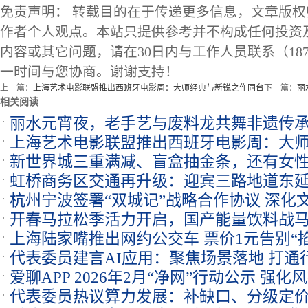
免责声明： 转载目的在于传递更多信息，文章版
作者个人观点。本站只提供参考并不构成任何投资
内容或其它问题，请在30日内与工作人员联系（1873
一时间与您协商。谢谢支持！
上一篇：
上海艺术电影联盟推出西班牙电影周：大师经典与新锐之作同台
下一篇：
丽
相关阅读
丽水元宵夜，老手艺与废料龙共舞非遗传
上海艺术电影联盟推出西班牙电影周：大
新世界城三重满减、盲盒抽金条，还有女
虹桥商务区交通再升级：迎宾三路地道东
杭州宁波签署“双城记”战略合作协议 深化
环路
开春马拉松季活力开启，国产能量饮料战
上海陆家嘴推出网约公交车 票价1元告别“
度
代表委员建言AI应用：聚焦场景落地 打通
爱聊APP 2026年2月“净网”行动公示 强
代表委员热议算力发展：补缺口、分级定