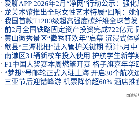
爱聊APP 2026年2月“净网”行动公示：
龙美术馆推出全球女性艺术特展“回响：她
我国首款T1200级超高强度碳纤维全球首发
前2月全国铁路固定资产投资完成722亿元 同
黄山徽秀景区“徽秀狂欢年”启幕 沉浸式体
歙县“三潭枇杷”进入管护关键期 预计5月
南谯区31辆新校车投入使用 护航学生新学
F1中国大奖赛本周燃擎开赛 格子旗嘉年华
“梦想”号邮轮正式入驻上海 开启30个航次
三亚节后迎错峰游 机票降价超60% 酒店推
国谕新