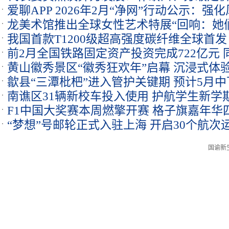
爱聊APP 2026年2月“净网”行动公示：
龙美术馆推出全球女性艺术特展“回响：她
我国首款T1200级超高强度碳纤维全球首发
前2月全国铁路固定资产投资完成722亿元 同
黄山徽秀景区“徽秀狂欢年”启幕 沉浸式体
歙县“三潭枇杷”进入管护关键期 预计5月
南谯区31辆新校车投入使用 护航学生新学
F1中国大奖赛本周燃擎开赛 格子旗嘉年华
“梦想”号邮轮正式入驻上海 开启30个航次
国谕新