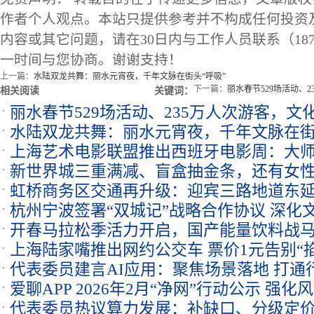
作者个人观点。本站只提供参考并不构成任何投资
内容或其它问题，请在30日内与工作人员联系（1873
一时间与您协商。谢谢支持！
上一篇：
水陆双龙共舞：丽水元宵夜，千年文脉在街头“呼吸”
下一篇：
丽水春节529场活动、
相关阅读
关键词：
丽水春节529场活动、235万人次游客，
水陆双龙共舞：丽水元宵夜，千年文脉在街
感
上海艺术电影联盟推出西班牙电影周：大
新世界城三重满减、盲盒抽金条，还有女
虹桥商务区交通再升级：迎宾三路地道东
杭州宁波签署“双城记”战略合作协议 深化
环路
开春马拉松季活力开启，国产能量饮料战
上海陆家嘴推出网约公交车 票价1元告别“
度
代表委员建言AI应用：聚焦场景落地 打通
爱聊APP 2026年2月“净网”行动公示 强
代表委员热议算力发展：补缺口、分级定