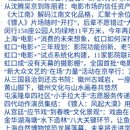
从沈腾吴京到陈丽君：电影市场的信任资
族血性
《大江南》解码江南文化品格，汇聚十余
《镖人》片场随时“开打”，后辈不愿错过“
闵行158座公园人均绿地11平方米，今年再
上海“电影+”消费的未来想象，虹口如何深
虹口“电影+”三年规划：影院功能创新、
虹口“电影+”试点系统化构建，11家影院联
虹口成“没有天幕的摄影棚”，全国首批“电
“新大众文艺的‘在场’力量”活动在京举行
从三国县治到还古书院：徽州古城岩，一
黄山脚下，徽州文化与山水画卷共悠然
屯溪隆阜四社区“小手拉大手”志愿服务传
四代动作演员集结：《镖人：风起大漠》
从宫廷“应节戏”到春晚“文化景观”：戏曲
节档
金华湖海塘“水下造林”八大关键环节，让
迁
上海自然博物馆恐龙展落幕，未来将走进