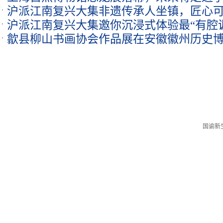
沪派江南复兴大集非遗传承人坐镇，匠心
沪派江南复兴大集邀你沉浸式体验最“有腔
歙县柳山书画协会作品展在安徽徽州历史
国谕新