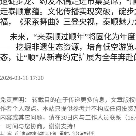
遗碇步龙、药发木偶走进市集宴席，“
走泰顺意蕴。文化传播实现突破，碇步
福，《采茶舞曲》三登央视，泰顺魅力
未来，“来泰顺过顺年”将固化为年度
——挖掘非遗生态资源，培育低空游览
态，让“顺”从新春约定扩展为全年奔赴
2026-03-11 17:20
免责声明： 转载目的在于传递更多信息，文章版
作者个人观点。本站只提供参考并不构成任何投资
内容或其它问题，请在30日内与工作人员联系（1873
一时间与您协商。谢谢支持！
上一篇：
近千桌百家宴点燃“天下第一福宴”，年轻游客过半