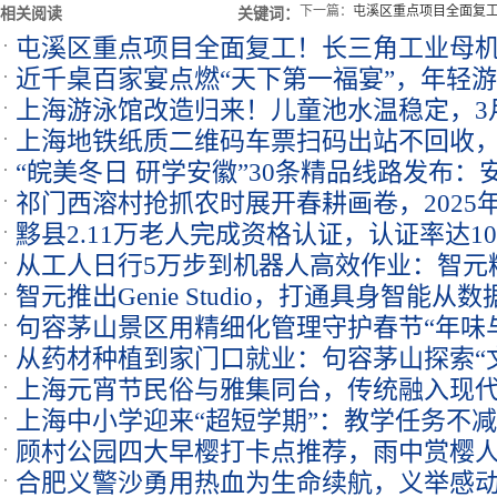
下一篇：
屯溪区重点项目全面复工
相关阅读
关键词：
屯溪区重点项目全面复工！长三角工业母机
近千桌百家宴点燃“天下第一福宴”，年轻
工
上海游泳馆改造归来！儿童池水温稳定，3
上海地铁纸质二维码车票扫码出站不回收
“皖美冬日 研学安徽”30条精品线路发布：
祁门西溶村抢抓农时展开春耕画卷，2025年村
现场参展
黟县2.11万老人完成资格认证，认证率达10
元
从工人日行5万步到机器人高效作业：智元精
智元推出Genie Studio，打通具身智能
放繁重劳动力
句容茅山景区用精细化管理守护春节“年味
从药材种植到家门口就业：句容茅山探索“
上海元宵节民俗与雅集同台，传统融入现
新路
上海中小学迎来“超短学期”：教学任务不
顾村公园四大早樱打卡点推荐，雨中赏樱
合肥义警沙勇用热血为生命续航，义举感