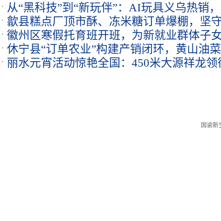
从“黑科技”到“新玩伴”：AI玩具义乌热销
歙县糕点厂顶市酥、冻米糖订单爆棚，坚守
买单
徽州区寒假托育班开班，为新就业群体子女
休宁县“订单农业”构建产销闭环，黄山油
丽水元宵活动惊艳全国：450米大源祥龙领
国谕新