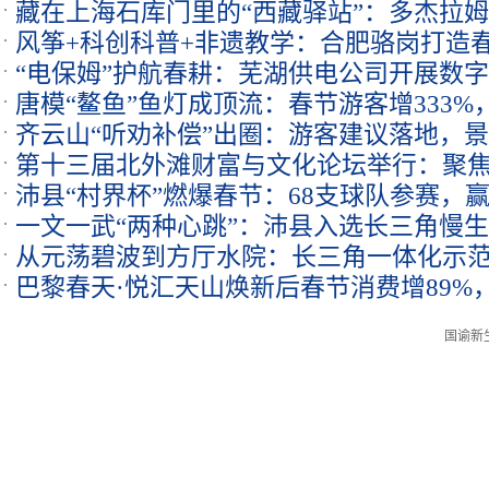
藏在上海石库门里的“西藏驿站”：多杰拉
风筝+科创科普+非遗教学：合肥骆岗打造
香
“电保姆”护航春耕：芜湖供电公司开展数
唐模“鳌鱼”鱼灯成顶流：春节游客增333%
齐云山“听劝补偿”出圈：游客建议落地，景
红”
第十三届北外滩财富与文化论坛举行：聚
沛县“村界杯”燃爆春节：68支球队参赛，
共生
一文一武“两种心跳”：沛县入选长三角慢
从元荡碧波到方厅水院：长三角一体化示范
巴黎春天·悦汇天山焕新后春节消费增89%
全国推广
集地
国谕新