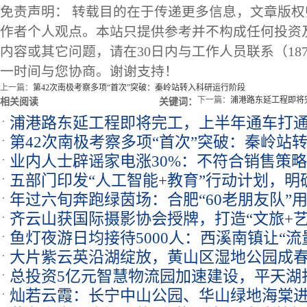
免责声明： 转载目的在于传递更多信息，文章版
作者个人观点。本站只提供参考并不构成任何投资
内容或其它问题，请在30日内与工作人员联系（1873
一时间与您协商。谢谢支持！
上一篇：
第42次南极考察多项“首次”突破：秦岭站转入科研运行阶段
下一篇：
浦港路东延工程即将
相关阅读
关键词：
浦港路东延工程即将完工，上半年通车打
第42次南极考察多项“首次”突破：秦岭站
业内人士辟谣家电涨30%：不符合销售策
五部门印发“人工智能+教育”行动计划，明
年过六旬奔跑绿茵场：合肥“60老朋友队”
齐云山获国际摄影协会授牌，打造“文旅+艺
鱼灯夜游日均接待5000人：西溪南镇让“流量
大片紫云英沿湖绽放，黄山区湿地公园成
总投资5亿元智慧物流园加速建设，平天湖
灿若云霞：长宁中山公园、华山绿地海棠
合先导区”