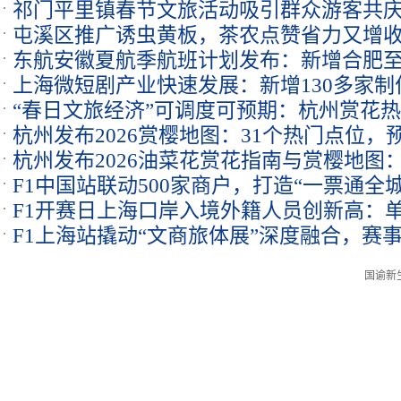
祁门平里镇春节文旅活动吸引群众游客共
屯溪区推广诱虫黄板，茶农点赞省力又增
东航安徽夏航季航班计划发布：新增合肥
上海微短剧产业快速发展：新增130多家制
“春日文旅经济”可调度可预期：杭州赏花
杭州发布2026赏樱地图：31个热门点位，
杭州发布2026油菜花赏花指南与赏樱地图
F1中国站联动500家商户，打造“一票通全
4月上旬
F1开赛日上海口岸入境外籍人员创新高：单
F1上海站撬动“文商旅体展”深度融合，赛
国谕新