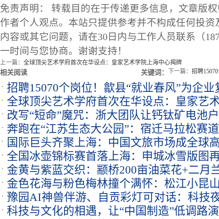
免责声明： 转载目的在于传递更多信息，文章版
作者个人观点。本站只提供参考并不构成任何投资
内容或其它问题，请在30日内与工作人员联系（1873
一时间与您协商。谢谢支持！
上一篇：
全球顶尖艺术学府首次在华设点：皇家艺术学院上海中心揭牌
下一篇：
招聘150
相关阅读
关键词：
招聘15070个岗位！歙县“就业春风”为企
全球顶尖艺术学府首次在华设点：皇家艺
改写“短命”魔咒：浙大团队让钙钛矿电池
奔跑在“江苏生态大公园”：宿迁马拉松赛
衰减
国际巨头齐聚上海：中国文旅市场成全球高
卷
全国冰壶锦标赛首落上海：申城冰雪版图
金黄与紫蓝交织：颛桥200亩油菜花+二月
金色花海与粉色梅林撞个满怀：松江小昆
豫园AI神兽伴游、自贡彩灯可对话：科技夜
科技与文化的相遇，让“中国制造”低调路
当下