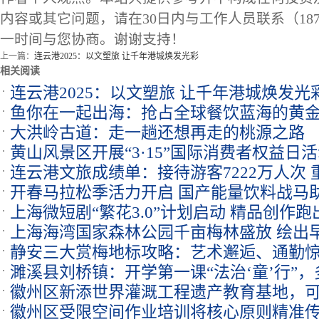
内容或其它问题，请在30日内与工作人员联系（1873
一时间与您协商。谢谢支持！
上一篇：
连云港2025：以文塑旅 让千年港城焕发光彩
相关阅读
连云港2025：以文塑旅 让千年港城焕发光
鱼你在一起出海：抢占全球餐饮蓝海的黄
大洪岭古道：走一趟还想再走的桃源之路
黄山风景区开展“3·15”国际消费者权益日
连云港文旅成绩单：接待游客7222万人次 重
开春马拉松季活力开启 国产能量饮料战马
元
上海微短剧“繁花3.0”计划启动 精品创作
度
上海海湾国家森林公园千亩梅林盛放 绘出
静安三大赏梅地标攻略：艺术邂逅、通勤
濉溪县刘桥镇：开学第一课“法治‘童’行”
握
徽州区新添世界灌溉工程遗产教育基地，
徽州区受限空间作业培训将核心原则精准