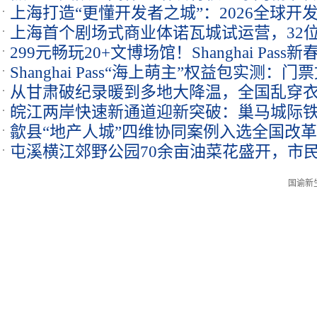
上海打造“更懂开发者之城”：2026全球
上海首个剧场式商业体诺瓦城试运营，32位
299元畅玩20+文博场馆！Shanghai Pas
Shanghai Pass“海上萌主”权益包实测
从甘肃破纪录暖到多地大降温，全国乱穿
皖江两岸快速新通道迎新突破：巢马城际
歙县“地产人城”四维协同案例入选全国改
成功
屯溪横江郊野公园70余亩油菜花盛开，市
国谕新