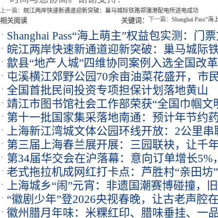
上一篇：
皖江两岸快速新通道迎新突破：巢马城际铁路郑蒲港配电所送电成功
下一篇：
Shanghai P
相关阅读
关键词：
Shanghai Pass“海上萌主”权益包实测
皖江两岸快速新通道迎新突破：巢马城际
歙县“地产人城”四维协同案例入选全国改
成功
屯溪横江郊野公园70余亩油菜花盛开，市
全国首批民间投资专项担保计划落地黄山
靖江市图书馆社会工作部荣获“全国巾帼文
第十一批国家集采落地南通：预计年节约药费
上海新江湾城文体公园环线开放：2公里串
第三届上海春兰展开展：三园联袂，让千
第34届华交会在沪落幕：意向订单增长5
老式拖拉机成网红打卡点：芦胜村“亲田坊
双优化
上海城乡“闹”元宵：非遗国潮赛博碰撞，
治愈
“徽剧少年”登2026央视春晚，让古老声腔
徽州腊月年味：米粿红印、腊味垂挂、一