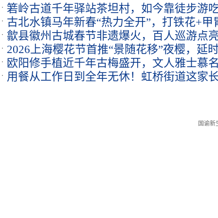
箬岭古道千年驿站茶坦村，如今靠徒步游吃
都是团圆
古北水镇马年新春“热力全开”，打铁花+甲
歙县徽州古城春节非遗爆火，百人巡游点
浓
2026上海樱花节首推“景随花移”夜樱，延时开
欧阳修手植近千年古梅盛开，文人雅士慕
用餐从工作日到全年无休！虹桥街道这家
国谕新