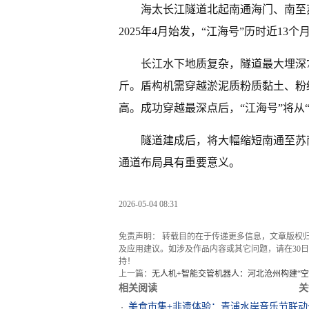
海太长江隧道北起南通海门、南至苏州
2025年4月始发，“江海号”历时近1
长江水下地质复杂，隧道最大埋深75
斤。盾构机需穿越淤泥质粉质黏土、粉
高。成功穿越最深点后，“江海号”将从
隧道建成后，将大幅缩短南通至苏
通道布局具有重要意义。
2026-05-04 08:31
免责声明： 转载目的在于传递更多信息，文章版权
及应用建议。如涉及作品内容或其它问题，请在30日内
持！
上一篇：
无人机+智能交管机器人：河北沧州构建“空
相关阅读
关
美食市集+非遗体验：青浦水岸音乐节联动