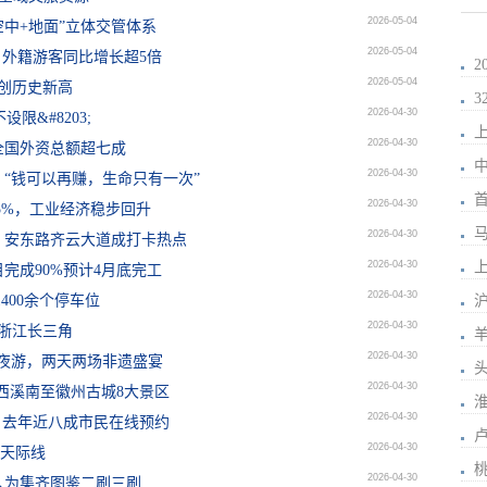
2026-05-04
中+地面”立体交管体系
2026-05-04
日外籍游客同比增长超5倍
2026-05-04
，创历史新高
2026-04-30
限&#8203;
上
2026-04-30
全国外资总额超七成
2026-04-30
“钱可以再赚，生命只有一次”
2026-04-30
5%，工业经济稳步回升
马
2026-04-30
，安东路齐云大道成打卡热点
2026-04-30
上
完成90%预计4月底完工
2026-04-30
400余个停车位
2026-04-30
地浙江长三角
2026-04-30
龙夜游，两天两场非遗盛宴
2026-04-30
联西溪南至徽州古城8大景区
2026-04-30
，去年近八成市民在线预约
2026-04-30
嘴天际线
2026-04-30
人为集齐图鉴二刷三刷