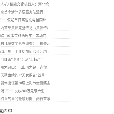
无人机+智能交管机器人：河北沧
北京首个涉外多语服务站运行：“
“五一”假期首日高速充电量同比
国内首部黄源完整传记《黄源传》
“两新”政策实施两周年：带动商
乡村儿童数字素养调查：手机普及
至2月规上工业增加值增长6.3%、
门红茶“潮变”：从“土特产”
徽州大灵山：以山川为幕，许你一
飞天鳌鱼续约+“天女散花”首秀
梁朝伟出任第28届上影节金爵奖主
浦“五一”发放800万元融合消
杨梅香气里的微醺时刻：闵行首家
点内容