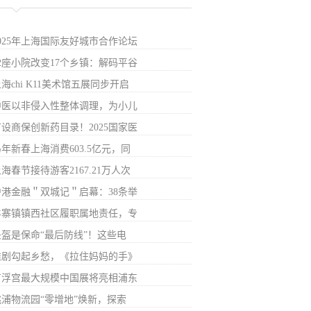
2025年上海国际友好城市合作论坛
32座小院改变17个乡镇：解码平谷
海chi K11美术馆五展同步开启
中医以非侵入性整体调理，为小儿
首设商保创新药目录！2025国家医
年新春上海消费603.5亿元，同
海春节接待游客2167.21万人次
沪港金融＂双城记＂启幕：38条举
羊寨镇镇西社区履职属地责任，专
头盔是保命“最后防线”！这些电
淮剧勾起乡愁，《拉住妈妈的手》
卢浮宫最大规模中国展将亮相浦东
桃浦物流园“零增地”焕新，探索