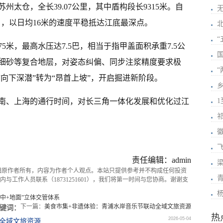
太仓，全长39.07公里，其中盾构段长9315米。自
3个月，以日均16米的速度平稳抵达江底最深点。
米，最高水压达7.5巴，相当于指甲盖面积承重7.5公
细砂等复合地层，对姿态纠偏、同步注浆精度要求极
“向下深潜”转为“昂首上坡”，开启掘进新阶段。
南、上海的通行时间，对长三角一体化发展和优化过江
1
祁
责任编辑：admin
归原作者所有，内容为作者个人观点。本站只提供参考并不构成任何投资
青
与工作人员联系（18731251601），我们将第一时间与您协商。谢谢支
中+地面”立体交管体系
下一篇：
美食市集+非遗体验：青浦水岸音乐节联动全域文旅资源
键词：
热
2026-05-04
全域文旅资源