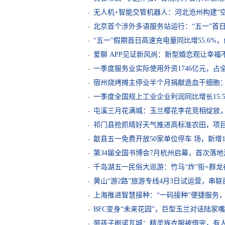
无人机+智能交管机器人：河北沧州构建“空
北京首个涉外多语服务站运行：“五一”首
“五一”假期首日高速充电量同比增55.6%
爱聊 APP见证新风尚：新型婚恋观让幸福不设
一季度服务业实际使用外资1746亿元，占
宿州烧烤摊主停业半个月捐献造血干细胞：
一季度全国规上工业企业利润同比增长15.
屯溪三月花满城：玉兰樱花李花竞相绽放
祁门县抢抓晴好天气推进高标准农田，项目
歙县五一免费开放50家单位停车 场，新增1
第34届全国书博会7月杭州启幕，首次落
千岛湖五一民俗大巡游：竹马“炸”街+群
黄山“游2路”旅游专线4月3日试运营，串
上海推进智慧接种：“一码接种”便捷服务
BFC变身“未来花园”，巨型玉兰对话陆家
带孩子刷诺瓦城：精灵族衣服被借完，有