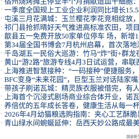
宿州烧烤摊主停业半个月捐献造血干细胞：
一季度全国规上工业企业利润同比增长15.
只有一次”
屯溪三月花满城：玉兰樱花李花竞相绽放
升
祁门县抢抓晴好天气推进高标准农田，项目
卡热点
歙县五一免费开放50家单位停车 场，新增1
完工
第34届全国书博会7月杭州启幕，首次落地
千岛湖五一民俗大巡游：竹马“炸”街+群
黄山“游2路”旅游专线4月3日试运营，串
盛宴
上海推进智慧接种：“一码接种”便捷服务
景区
BFC变身“未来花园”，巨型玉兰对话陆家
预约
带孩子刷诺瓦城：精灵族衣服被借完，有
上海首个沉浸式剧场商业综合体开业，诺瓦城
养倍优的五年成长答卷，健康生活从每一
2026年4月幼猫粮选购指南：夹心工艺酥
青山绿水间蜿蜒延伸：岳西天妙公路成最
国谕新