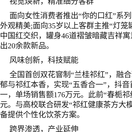
视觉焕新，精准细分客群
面向女性消费者推出“你的口红”系
外观精美;面向35岁以上客群主推“灯笼
中国红交织，罐身46道褶皱暗藏吉祥
出20余款新品。
风味创新，科技赋能
全国首创双花窨制“兰桂祁红”，融
郁与祁红本香，实现“五香合一”，抖
一，单场销售额176万元。此前“春栀祁红
元。与高校联合研发“祁红健康茶方大
备提供个性化饮茶方案。
跨界渗透，产业延伸