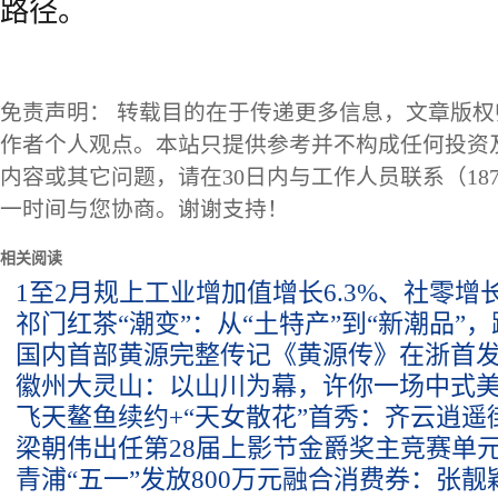
路径。
免责声明： 转载目的在于传递更多信息，文章版
作者个人观点。本站只提供参考并不构成任何投资
内容或其它问题，请在30日内与工作人员联系（1873
一时间与您协商。谢谢支持！
相关阅读
1至2月规上工业增加值增长6.3%、社零增长2
祁门红茶“潮变”：从“土特产”到“新潮品”
国内首部黄源完整传记《黄源传》在浙首
徽州大灵山：以山川为幕，许你一场中式
飞天鳌鱼续约+“天女散花”首秀：齐云逍遥街
梁朝伟出任第28届上影节金爵奖主竞赛单
青浦“五一”发放800万元融合消费券：张