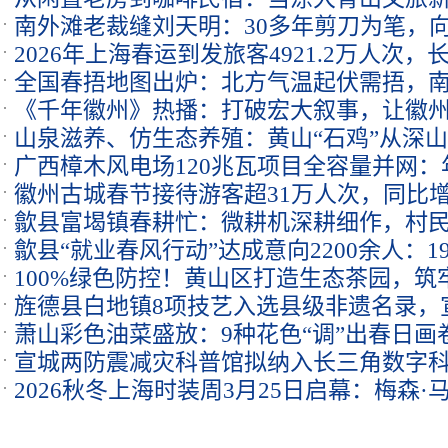
定
南外滩老裁缝刘天明：30多年剪刀为笔，
2026年上海春运到发旅客4921.2万人次
方式”
全国春捂地图出炉：北方气温起伏需捂，
《千年徽州》热播：打破宏大叙事，让徽
山泉滋养、仿生态养殖：黄山“石鸡”从深
广西樟木风电场120兆瓦项目全容量并网：年
徽州古城春节接待游客超31万人次，同比增
歙县富堨镇春耕忙：微耕机深耕细作，村
歙县“就业春风行动”达成意向2200余人：
100%绿色防控！黄山区打造生态茶园，筑
用工
旌德县白地镇8项技艺入选县级非遗名录，
萧山彩色油菜盛放：9种花色“调”出春日画
增300万
宣城两防震减灾科普馆拟纳入长三角数字科
2026秋冬上海时装周3月25日启幕：梅森