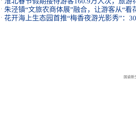
淮北春节假期接待游客160.9万人次，旅游花
四大片区
朱泾镇“文旅农商体展”融合，让游客从“看花
花开海上生态园首推“梅香夜游光影秀”：30
春“双倍浪漫”
国谕新