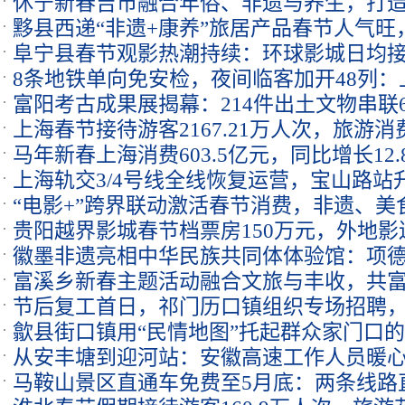
休宁新春吉市融合年俗、非遗与养生，打
黟县西递“非遗+康养”旅居产品春节人气旺
阜宁县春节观影热潮持续：环球影城日均
8条地铁单向免安检，夜间临客加开48列
富阳考古成果展揭幕：214件出土文物串联6
流
上海春节接待游客2167.21万人次，旅游消费
马年新春上海消费603.5亿元，同比增长12.
上海轨交3/4号线全线恢复运营，宝山路站
“电影+”跨界联动激活春节消费，非遗、
贵阳越界影城春节档票房150万元，外地
徽墨非遗亮相中华民族共同体体验馆：项
新引擎
富溪乡新春主题活动融合文旅与丰收，共
新传承
节后复工首日，祁门历口镇组织专场招聘，
歙县街口镇用“民情地图”托起群众家门口的
业
从安丰塘到迎河站：安徽高速工作人员暖心
马鞍山景区直通车免费至5月底：两条线路
平安